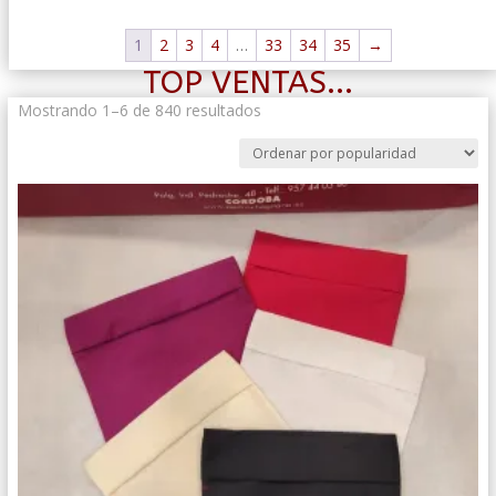
1
2
3
4
…
33
34
35
→
TOP VENTAS...
Ordenado
Mostrando 1–6 de 840 resultados
por
popularidad