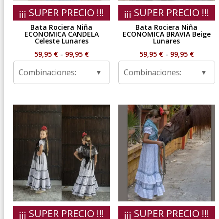
¡¡¡ SUPER PRECIO !!!
¡¡¡ SUPER PRECIO !!!
Bata Rociera Niña
Bata Rociera Niña
ECONOMICA CANDELA
ECONOMICA BRAVIA Beige
Celeste Lunares
Lunares
Rango
Rango
59,95
€
-
99,95
€
59,95
€
-
99,95
€
de
de
Combinaciones:
Combinaciones:
precios:
precios
desde
desde
59,95 €
59,95 €
hasta
hasta
99,95 €
99,95 €
¡¡¡ SUPER PRECIO !!!
¡¡¡ SUPER PRECIO !!!