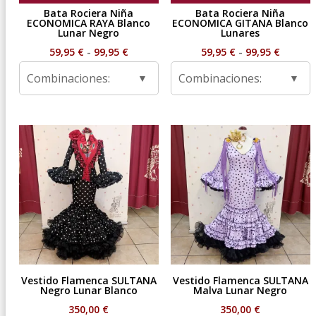
Bata Rociera Niña
Bata Rociera Niña
ECONOMICA RAYA Blanco
ECONOMICA GITANA Blanco
Lunar Negro
Lunares
Rango
Rango
59,95
€
-
99,95
€
59,95
€
-
99,95
€
de
de
Combinaciones:
Combinaciones:
precios:
precios
desde
desde
59,95 €
59,95 €
hasta
hasta
99,95 €
99,95 €
Vestido Flamenca SULTANA
Vestido Flamenca SULTANA
Negro Lunar Blanco
Malva Lunar Negro
350,00
€
350,00
€