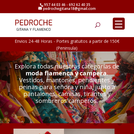
957 44 03 46 - 692 62 40 35
pedrochegitana18@gmail.com
Búsqueda
de
productos
Envios 24-48 Horas - Portes gratuitos a partir de 150€
(Peninsula)
Explora todas nuestras categorías de
moda flamenca y campera
.
Vestidos, mantones, pendientes y
peinas para señora y niña, junto a
pantalones, camisas, tirantes y
sombreros camperos.