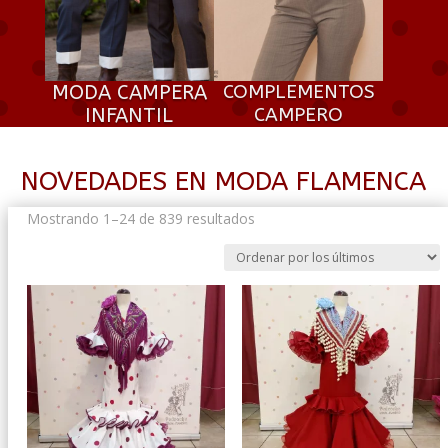
MODA CAMPERA
COMPLEMENTOS
INFANTIL
CAMPERO
NOVEDADES EN MODA FLAMENCA
Ordenado
Mostrando 1–24 de 839 resultados
por
los
últimos