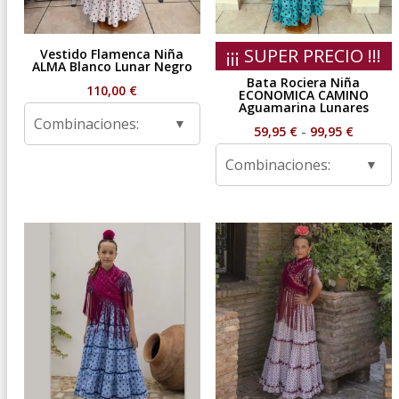
¡¡¡ SUPER PRECIO !!!
Vestido Flamenca Niña
ALMA Blanco Lunar Negro
Bata Rociera Niña
110,00
€
ECONOMICA CAMINO
Aguamarina Lunares
Combinaciones:
Rango
59,95
€
-
99,95
€
de
Combinaciones:
precios
desde
59,95 €
hasta
99,95 €