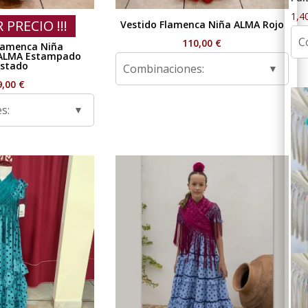
1,4
R PRECIO !!!
Vestido Flamenca Niña ALMA Rojo
C
110,00
€
lamenca Niña
ALMA Estampado
stado
Combinaciones:
9,00
€
s: