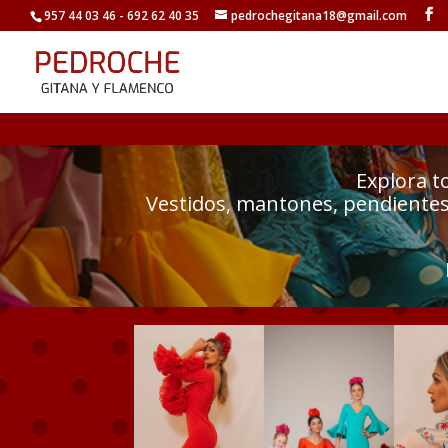
957 44 03 46 - 692 62 40 35
pedrochegitana18@gmail.com
Explora t
Vestidos, mantones, pendientes 