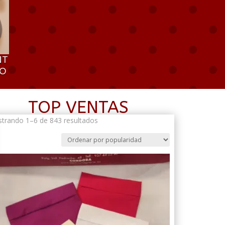
NT
RO
TOP VENTAS
Ordenado
trando 1–6 de 843 resultados
por
popularidad