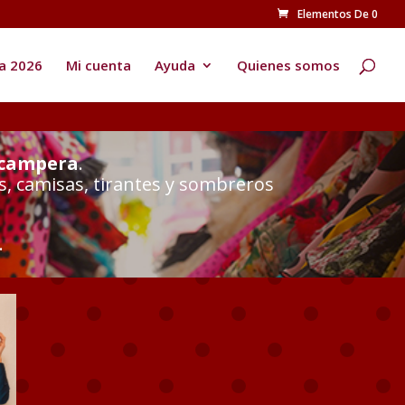
Elementos De 0
Búsqueda
de
productos
a 2026
Mi cuenta
Ayuda
Quienes somos
 campera
.
s, camisas, tirantes y sombreros
.