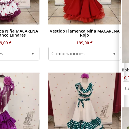
nca Niña MACARENA
Vestido Flamenca Niña MACARENA
anco Lunares
Rojo
9,00
€
199,00
€
s:
Combinaciones:
Bol
10,
C