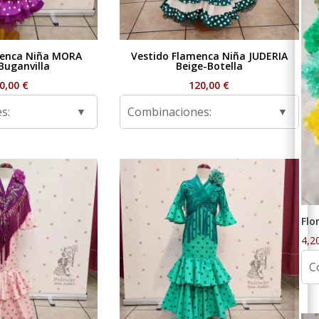
menca Niña MORA
Vestido Flamenca Niña JUDERIA
Buganvilla
Beige-Botella
0,00
€
120,00
€
s:
Combinaciones:
Flo
4,2
C