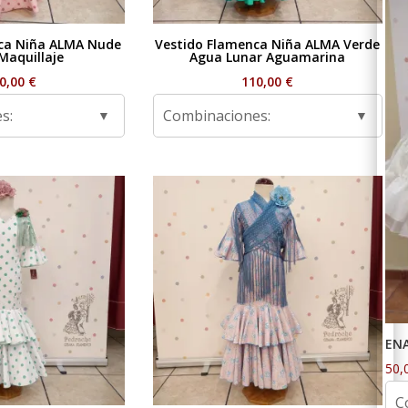
ca Niña ALMA Nude
Vestido Flamenca Niña ALMA Verde
Maquillaje
Agua Lunar Aguamarina
0,00
€
110,00
€
s:
Combinaciones:
EN
50,
C