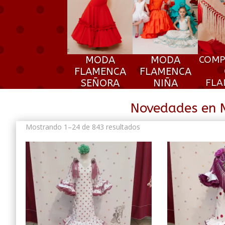
MODA
MODA
COMP
FLAMENCA
FLAMENCA
SEÑORA
NIÑA
FLA
Novedades en 
Ordenado
Mostrando 1–24 de 843 resultados
por
los
últimos