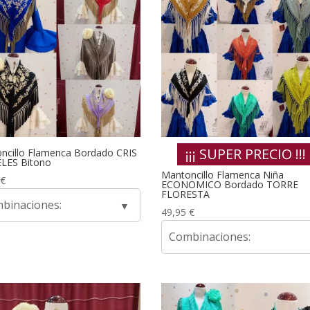
¡¡¡ SUPER PRECIO !!!
ncillo Flamenca Bordado CRIS
LES Bitono
Mantoncillo Flamenca Niña
€
ECONOMICO Bordado TORRE
FLORESTA
binaciones:
49,95
€
Combinaciones: