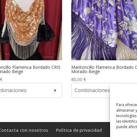
ncillo Flamenca Bordado CRIS
Mantoncillo Flamenca Bordado 
nado Beige
Morado-Beige
€
80,00
€
binaciones:
Combinaciones:
Para ofrece
almacenar y
tecnologías
las identifi
puede afecta
Contacta con nosotros
Política de privacidad
Políticas de