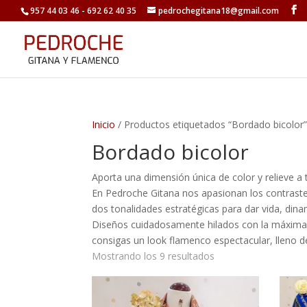
957 44 03 46 - 692 62 40 35
pedrochegitana18@gmail.com
Inicio
/ Productos etiquetados “Bordado bicolor
Bordado bicolor
Aporta una dimensión única de color y relieve a 
En Pedroche Gitana nos apasionan los contraste
dos tonalidades estratégicas para dar vida, dina
Diseños cuidadosamente hilados con la máxima 
consigas un look flamenco espectacular, lleno d
Ordenado
Mostrando los 9 resultados
por
los
últimos