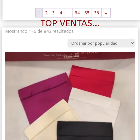
1
2
3
4
…
34
35
36
→
TOP VENTAS...
Ordenado
Mostrando 1–6 de 843 resultados
por
popularidad