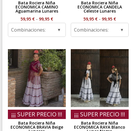
Bata Rociera Niña
Bata Rociera Niña
ECONOMICA CAMINO
ECONOMICA CANDELA
Aguamarina Lunares
Celeste Lunares
Rango
Rango
59,95
€
-
99,95
€
59,95
€
-
99,95
€
de
de
Combinaciones:
Combinaciones:
precios:
precios
desde
desde
59,95 €
59,95 €
hasta
hasta
99,95 €
99,95 €
¡¡¡ SUPER PRECIO !!!
¡¡¡ SUPER PRECIO !!!
Bata Rociera Niña
Bata Rociera Niña
ECONOMICA BRAVIA Beige
ECONOMICA RAYA Blanco