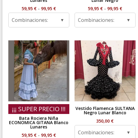
Lunares
Lunar Negro
Rango
Rango
59,95
€
-
99,95
€
59,95
€
-
99,95
€
de
de
Combinaciones:
Combinaciones:
precios:
precios
desde
desde
59,95 €
59,95 €
hasta
hasta
99,95 €
99,95 €
¡¡¡ SUPER PRECIO !!!
Vestido Flamenca SULTANA
Negro Lunar Blanco
Bata Rociera Niña
350,00
€
ECONOMICA GITANA Blanco
Lunares
Combinaciones:
Rango
59,95
€
-
99,95
€