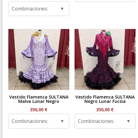
de
Combinaciones:
precios:
desde
59,95 €
hasta
99,95 €
Vestido Flamenca SULTANA
Vestido Flamenca SULTANA
Malva Lunar Negro
Negro Lunar Fucsia
350,00
€
350,00
€
Combinaciones:
Combinaciones: