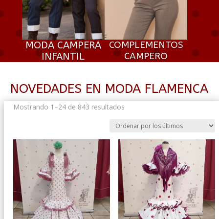
MODA CAMPERA
COMPLEMENTOS
INFANTIL
CAMPERO
NOVEDADES EN MODA FLAMENCA
Ordenado
Mostrando 1–24 de 843 resultados
por
los
últimos