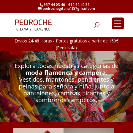
957 44 03 46 - 692 62 40 35
pedrochegitana18@gmail.com
Búsqueda
de
productos
Envios 24-48 Horas - Portes gratuitos a partir de 150€
(Peninsula)
Explora todas nuestras categorías de
moda flamenca y campera
.
Vestidos, mantones, pendientes y
peinas para señora y niña, junto a
pantalones, camisas, tirantes y
sombreros camperos.