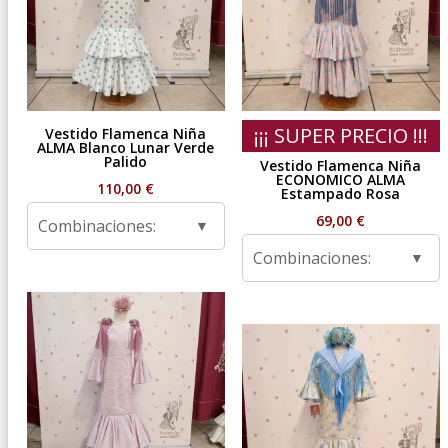
¡¡¡ SUPER PRECIO !!!
Vestido Flamenca Niña
ALMA Blanco Lunar Verde
Palido
Vestido Flamenca Niña
ECONOMICO ALMA
110,00
€
Estampado Rosa
69,00
€
Combinaciones:
Combinaciones: