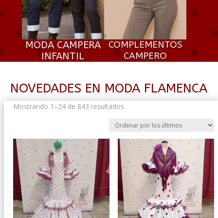
MODA CAMPERA
COMPLEMENTOS
INFANTIL
CAMPERO
NOVEDADES EN MODA FLAMENCA
Ordenado
Mostrando 1–24 de 843 resultados
por
los
últimos