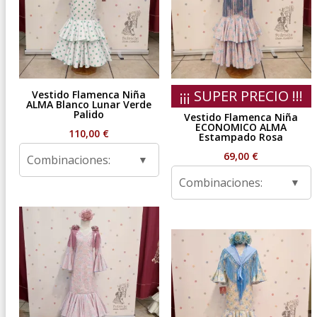
¡¡¡ SUPER PRECIO !!!
Vestido Flamenca Niña
ALMA Blanco Lunar Verde
Palido
Vestido Flamenca Niña
ECONOMICO ALMA
110,00
€
Estampado Rosa
69,00
€
Combinaciones:
Combinaciones: