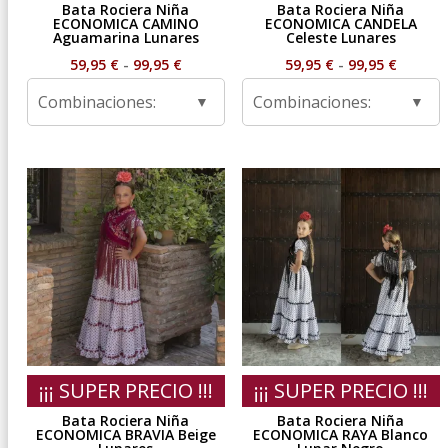
Bata Rociera Niña
Bata Rociera Niña
ECONOMICA CAMINO
ECONOMICA CANDELA
Aguamarina Lunares
Celeste Lunares
Rango
Rango
59,95
€
-
99,95
€
59,95
€
-
99,95
€
de
de
Combinaciones:
Combinaciones:
precios:
precios
desde
desde
59,95 €
59,95 €
hasta
hasta
99,95 €
99,95 €
¡¡¡ SUPER PRECIO !!!
¡¡¡ SUPER PRECIO !!!
Bata Rociera Niña
Bata Rociera Niña
ECONOMICA BRAVIA Beige
ECONOMICA RAYA Blanco