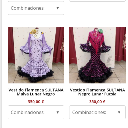
de
Combinaciones:
precios:
desde
59,95 €
hasta
99,95 €
Vestido Flamenca SULTANA
Vestido Flamenca SULTANA
Malva Lunar Negro
Negro Lunar Fucsia
350,00
€
350,00
€
Combinaciones:
Combinaciones: