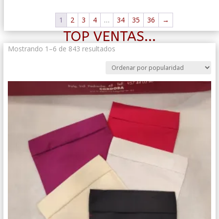
1
2
3
4
…
34
35
36
→
TOP VENTAS...
Ordenado
Mostrando 1–6 de 843 resultados
por
popularidad