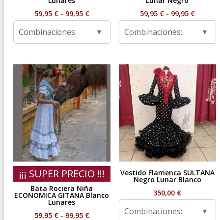
Lunares
Lunar Negro
Rango
Rango
59,95
€
-
99,95
€
59,95
€
-
99,95
€
de
de
Combinaciones:
Combinaciones:
precios:
precios
desde
desde
59,95 €
59,95 €
hasta
hasta
99,95 €
99,95 €
¡¡¡ SUPER PRECIO !!!
Vestido Flamenca SULTANA
Negro Lunar Blanco
Bata Rociera Niña
350,00
€
ECONOMICA GITANA Blanco
Lunares
Combinaciones:
Rango
59,95
€
-
99,95
€