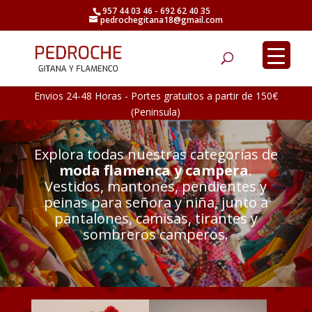
957 44 03 46 - 692 62 40 35
pedrochegitana18@gmail.com
Búsqueda
de
productos
Envios 24-48 Horas - Portes gratuitos a partir de 150€
(Peninsula)
Explora todas nuestras categorías de
moda flamenca y campera
.
Vestidos, mantones, pendientes y
peinas para señora y niña, junto a
pantalones, camisas, tirantes y
sombreros camperos.