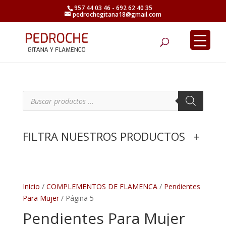
957 44 03 46 - 692 62 40 35
pedrochegitana18@gmail.com
Búsqueda
de
productos
B
ú
s
q
u
e
FILTRA NUESTROS PRODUCTOS
+
d
a
d
e
p
r
o
d
Inicio
/
COMPLEMENTOS DE FLAMENCA
/
Pendientes
u
Para Mujer
/ Página 5
c
t
Pendientes Para Mujer
o
s